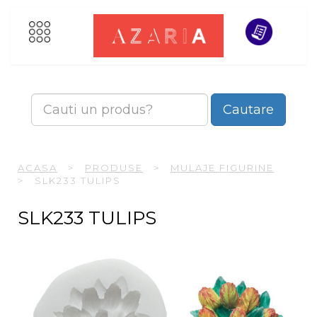
Cautare
ACASA
>
PRODUSE
>
MULAJE FIGURINE
>
SLK233 TULIPS
SLK233 TULIPS