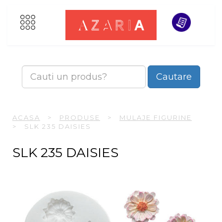
Cautare
ACASA
>
PRODUSE
>
MULAJE FIGURINE
>
SLK 235 DAISIES
SLK 235 DAISIES